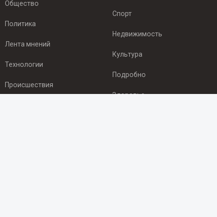
Общество
Спорт
Политика
Недвижимость
Лента мнений
Культура
Технологии
Подробно
Происшествия
Здоровье
Экономика
ПОДПИСКА
Подпишись на рассылку NEWSROOM24
и будь
в курсе новостей в своём городе:
Подписаться