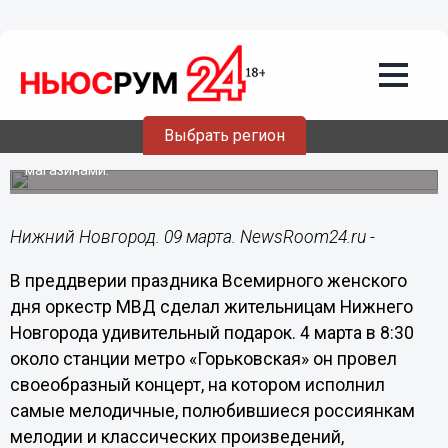
Общество
09.03.2016
12:15
Жительницы Нижнего Новгорода
получили необычный подарок от
оркестра МВД
Выбрать регион
Не менее интересны и акции, подготовленные интернет-
магазинами.
Нижний Новгород. 09 марта. NewsRoom24.ru -
В преддверии праздника Всемирного женского
дня оркестр МВД сделал жительницам Нижнего
Новгорода удивительный подарок. 4 марта в 8:30
около станции метро «Горьковская» он провел
своеобразный концерт, на котором исполнил
самые мелодичные, полюбившиеся россиянкам
мелодии и классических произведений,