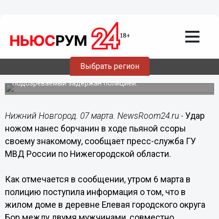
Общество
07.03.2016
17:00
Ножевое ранение нанес борчанин
своему знакомому в ходе пьяной
Выбрать регион
ссоры
Подозреваемый задержан полицией.
Нижний Новгород. 07 марта. NewsRoom24.ru -
Удар
ножом нанес борчанин в ходе пьяной ссоры
своему знакомому, сообщает пресс-служба ГУ
МВД России по Нижегородской области.
Как отмечается в сообщении, утром 6 марта в
полицию поступила информация о том, что в
жилом доме в деревне Елевая городского округа
Бор между двумя мужчинами, совместно