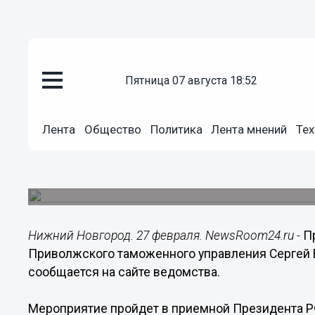
пятница 07 августа 18:52
Общество
27.02.2016
21:25
Лента
Общество
Политика
Лента мнений
Тех
Прием граждан проведет нача
таможенного управления
Записаться на прием можно до 11 марта.
Нижний Новгород. 27 февраля. NewsRoom24.ru -
П
Приволжского таможенного управления Сергей В
сообщается на сайте ведомства.
Мероприятие пройдет в приемной Президента РФ 