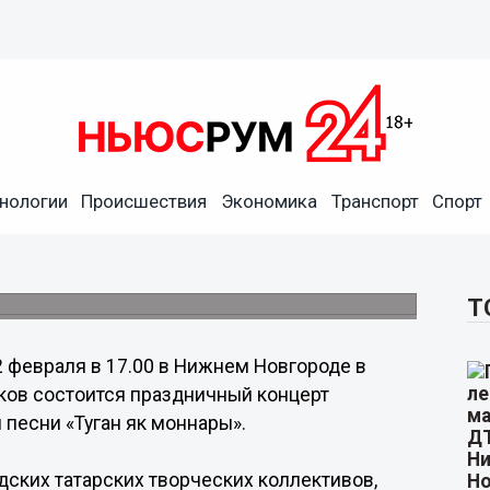
ского ансамбля эстрадной
нологии
Происшествия
Экономика
Транспорт
Спорт
тоится в Нижнем Новгороде
Т
2 февраля в 17.00 в Нижнем Новгороде в
ов состоится праздничный концерт
песни «Туган як моннары».
дских татарских творческих коллективов,