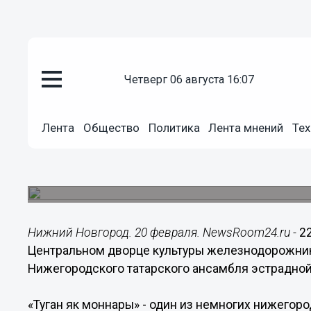
Общество
четверг 06 августа 16:07
20.02.2016
17:35
Концерт нижегородского татар
Лента
Общество
Политика
Лента мнений
Тех
песни «Туган як моннары» сос
22 февраля
Концерт пройдет в ЦДК железнодорожников.
Нижний Новгород. 20 февраля. NewsRoom24.ru -
2
Центральном дворце культуры железнодорожник
Нижегородского татарского ансамбля эстрадной 
«Туган як моннары» - один из немногих нижегоро