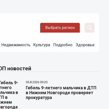
Выбрать регион
Недвижимость
Культура
Подробно
Здоровье
ОП новостей
05.8.2026 09:20
Гибель 9-летнего мальчика в ДТП
в Нижнем Новгороде проверяет
прокуратура