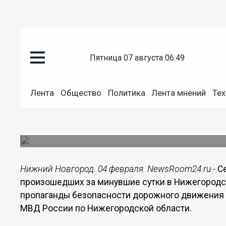
пятница 07 августа 06:49
Общество
04.02.2016
11:09
Лента
Общество
Политика
Лента мнений
Тех
Семь человек пострадали в ДТ
Нижегородской области
ДТП с погибшим на территории региона не зафи
Нижний Новгород. 04 февраля. NewsRoom24.ru -
С
произошедших за минувшие сутки в Нижегородск
пропаганды безопасности дорожного движения 
МВД России по Нижегородской области.