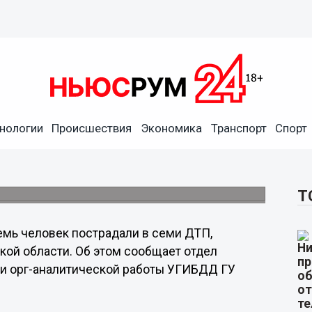
нологии
Происшествия
Экономика
Транспорт
Спорт
П за минувшие сутки в
ксировано.
Т
емь человек пострадали в семи ДТП,
ой области. Об этом сообщает отдел
и орг-аналитической работы УГИБДД ГУ