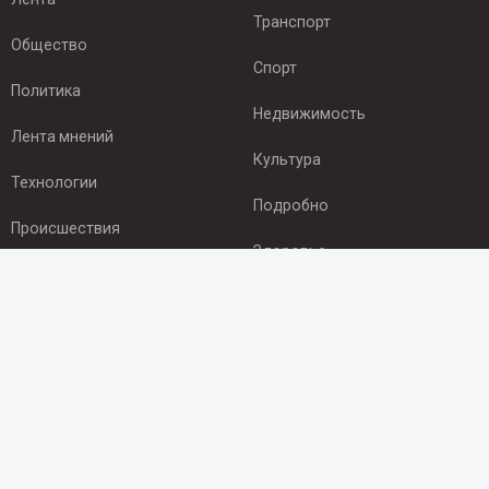
Транспорт
Общество
Спорт
Политика
Недвижимость
Лента мнений
Культура
Технологии
Подробно
Происшествия
Здоровье
Экономика
ПОДПИСКА
Подпишись на рассылку NEWSROOM24
и будь
в курсе новостей в своём городе:
Подписаться