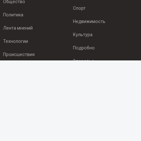
Общество
Спорт
Политика
Недвижимость
Лента мнений
Культура
Технологии
Подробно
Происшествия
Здоровье
Экономика
ПОДПИСКА
Подпишись на рассылку NEWSROOM24
и будь
в курсе новостей в своём городе:
Подписаться