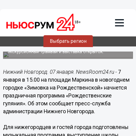
07.01.2016
08:13
«Рождественские гуляния» пройдут в
новогоднем городке «Зимовка на
Рождественской»
Выбрать регион
Для гостей будут работать ледовый каток,
«Рождественская ярмарка», «Новогодний буфет»,
экскурсионный трамвай и выставка открыток.
Нижний Новгород. 07 января. NewsRoom24.ru -
7
января в 15.00 на площади Маркина в новогоднем
городке «Зимовка на Рождественской» начнется
праздничная программа «Рождественские
гуляния». Об этом сообщает пресс-служба
администрации Нижнего Новгорода.
Для нижегородцев и гостей города подготовлены
музыкальная программа, выступление школы