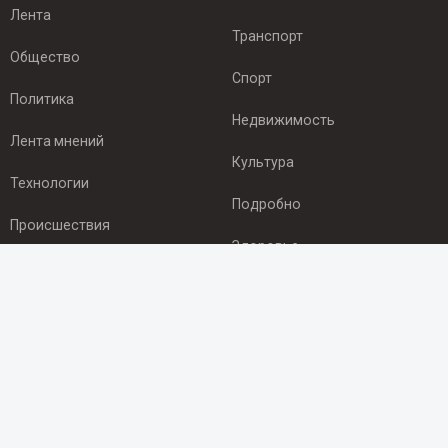
Лента
Транспорт
Общество
Спорт
Политика
Недвижимость
Лента мнений
Культура
Технологии
Подробно
Происшествия
Здоровье
Экономика
ПОДПИСКА
Подпишись на рассылку NEWSROOM24
и будь
в курсе новостей в своём городе:
Подписаться