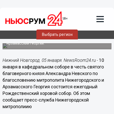
Общество
05.01.2016
14:50
Ежегодный Рождественский хоровой
собор пройдет в Нижнем Новгороде
Выбрать регион
Возглавит собор митрополит Нижегородский и
Арзамасский Георгий.
Нижний Новгород. 05 января. NewsRoom24.ru -
10
января в кафедральном соборе в честь святого
благоверного князя Александра Невского по
благословению митрополита Нижегородского и
Арзамасского Георгия состоится ежегодный
Рождественский хоровой собор. Об этом
сообщает пресс-служба Нижегородской
митрополиию