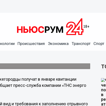
нологии
Происшествия
Экономика
Транспорт
Спорт
 квитанции нового образца
ению отрывного талона.
Т
егородцы получат в январе квитанции
общает пресс-служба компании «ТНС энерго
й вид и требования к заполнению отрывного