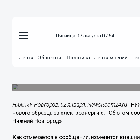
пятница 07 августа 07:54
Общество
02.01.2016
21:42
Лента
Общество
Политика
Лента мнений
Тех
Нижегородцы получат в январе
за электроэнергию
Изменится внешний вид и требования к заполн
Нижний Новгород. 02 января. NewsRoom24.ru -
Ниж
нового образца за электроэнергию. Об этом со
Нижний Новгород».
Как отмечается в сообщении, изменится внешни