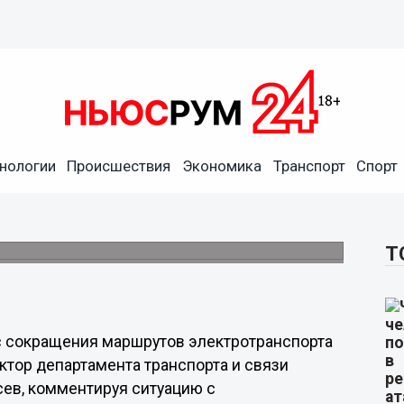
ривает вопрос сокращения
 или повышения стоимости
нологии
Происшествия
Экономика
Транспорт
Спорт
 администрации Нижнего Новгорода, 29
но движение трамваев и троллейбусов.
Т
с сокращения маршрутов электротранспорта
ктор департамента транспорта и связи
ев, комментируя ситуацию с