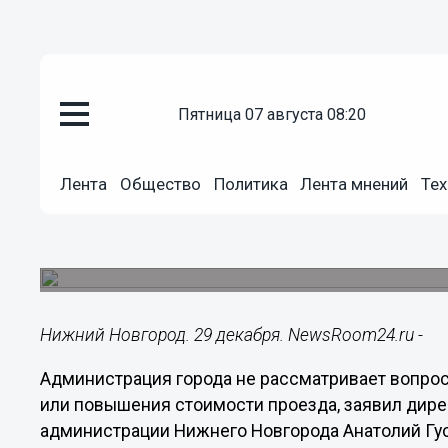
Общество
пятница 07 августа 08:20
29.12.2015
14:44
Горадминистрация не рассмат
маршрутов электротранспорта
Лента
Общество
Политика
Лента мнений
Тех
проезда, - Анатолий Гусев
По словам директора департамента транспорта
декабря в 14:00 в полном объеме восстановле
Нижний Новгород. 29 декабря. NewsRoom24.ru -
Администрация города не рассматривает вопро
или повышения стоимости проезда, заявил дире
администрации Нижнего Новгорода Анатолий Гус