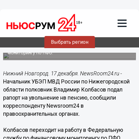
Общество
17.12.2015
15:48
Начальник нижегородского УБЭП
Владимир Колбасов ушел из полиции
Выбрать регион
Сообщается, что Владимир Колбасов переходит на
работу в Федеральную службу по финансовому
мониторингу по ПФО.
Нижний Новгород. 17 декабря. NewsRoom24.ru -
Начальник УБЭП МВД России по Нижегородской
области полковник Владимир Колбасов подал
рапорт на увольнение нв пенсию, сообщили
корреспонденту Newsroom24 в
правоохранительных органах.
Колбасов переходит на работу в Федеральную
службу по финансовому мониторингу по ПФО,