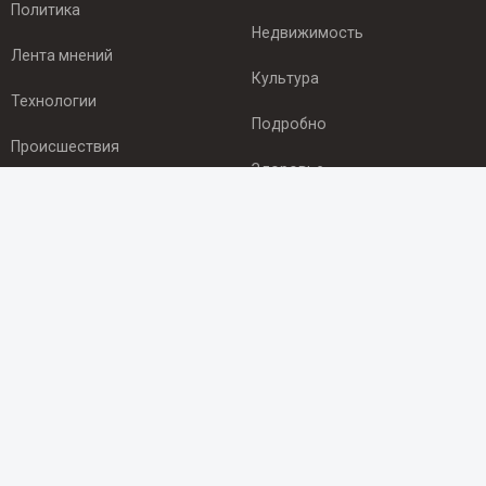
Политика
Недвижимость
Лента мнений
Культура
Технологии
Подробно
Происшествия
Здоровье
Экономика
ПОДПИСКА
Подпишись на рассылку NEWSROOM24
и будь
в курсе новостей в своём городе:
Подписаться
© 2012 - 2025 ООО "Ньюсрум" (ИА Newsroom24 (Ньюсрум24).
Учредитель — ООО "Ньюсрум"