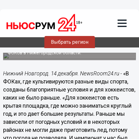
ФОКах выделяются наиболее
талантливые, которые впоследствии
могут стать профессионалами -
Пресняков
Президент Нижегородской областной федерации
Выбрать регион
хоккея, мастер спорта международного класса Михаил
Пресняков прокомментировал программу строительства
ФОКов в Нижегородской области.
Нижний Новгород. 14 декабря. NewsRoom24.ru -
«В
ФОКах, где культивируются разные виды спорта,
созданы благоприятные условия и для хоккеистов,
каких не было раньше. «Для хоккеистов есть
крытая площадка, где можно заниматься круглый
год, и это дает большие результаты. Раньше мы
зависели от погодных условий и в некоторых
районах не могли даже приготовить лед, потому
что погода не позволяла. И чемпионат у нас был