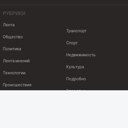
РУБРИКИ
Лента
Транспорт
Общество
Спорт
Политика
Недвижимость
Лента мнений
Культура
Технологии
Подробно
Происшествия
Здоровье
Экономика
ПОДПИСКА
Подпишись на рассылку NEWSROOM24
и будь
в курсе новостей в своём городе: