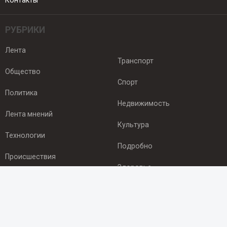
Контакты
РУБРИКИ
Лента
Транспорт
Общество
Спорт
Политика
Недвижимость
Лента мнений
Культура
Технологии
Подробно
Происшествия
Здоровье
Экономика
ПОДПИСКА
Подпишись на рассылку NEWSROOM24
и будь
в курсе новостей в своём городе: