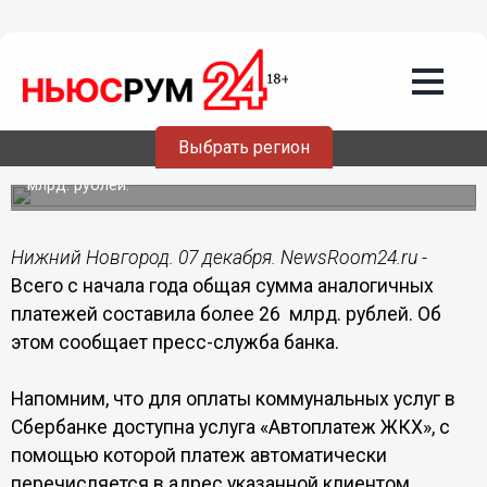
07.12.2015
17:32
Нижегородцы оплатили в Сбербанке
услуги на сумму более 26 млрд. рублей
Жители Нижегородской области в ноябре 2015 года
оплатили услуги через удаленные каналы обслуживания
Выбрать регион
(сервисы «Автоплатеж ЖКХ», «Сбербанк Онлайн» и
устройства самообслуживания) на сумму порядка 2,2
млрд. рублей.
Нижний Новгород. 07 декабря. NewsRoom24.ru -
Всего с начала года общая сумма аналогичных
платежей составила более 26 млрд. рублей. Об
этом сообщает пресс-служба банка.
Напомним, что для оплаты коммунальных услуг в
Сбербанке доступна услуга «Автоплатеж ЖКХ», с
помощью которой платеж автоматически
перечисляется в адрес указанной клиентом