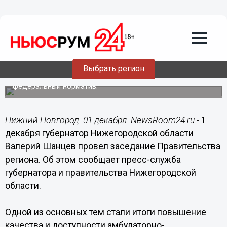
01.12.2015
18:23
Необходимо принимать меры, чтобы
качественные медицинские услуги
были доступны каждому нижегородцу
в равной степени, - Шанцев
Выбрать регион
По данным регионального минздрава, мощность
существующих поликлиник почти на 20% превышает
федеральный норматив.
Нижний Новгород. 01 декабря. NewsRoom24.ru -
1
декабря губернатор Нижегородской области
Валерий Шанцев провел заседание Правительства
региона. Об этом сообщает пресс-служба
губернатора и правительства Нижегородской
области.
Одной из основных тем стали итоги повышение
качества и доступности амбулаторно-