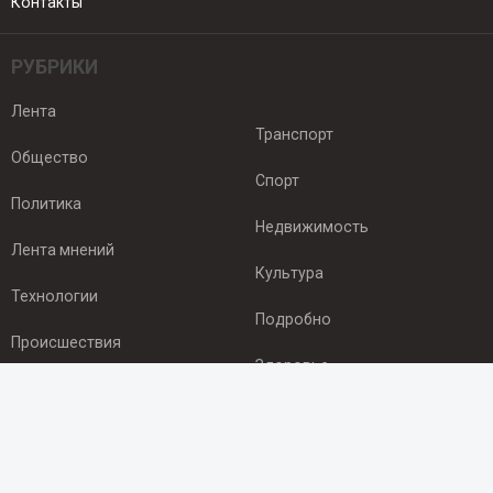
Контакты
РУБРИКИ
Лента
Транспорт
Общество
Спорт
Политика
Недвижимость
Лента мнений
Культура
Технологии
Подробно
Происшествия
Здоровье
Экономика
ПОДПИСКА
Подпишись на рассылку NEWSROOM24
и будь
в курсе новостей в своём городе: