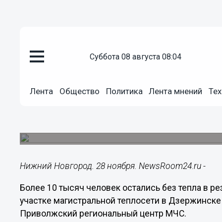
суббота 08 августа 08:04
Общество
28.11.2015
17:41
Лента
Общество
Политика
Лента мнений
Тех
Авария в Дзержинске оставила
человек
В настоящий момент авария устранена.
Нижний Новгород. 28 ноября. NewsRoom24.ru -
Более 10 тысяч человек остались без тепла в ре
участке магистральной теплосети в Дзержинске
Приволжский региональный центр МЧС.