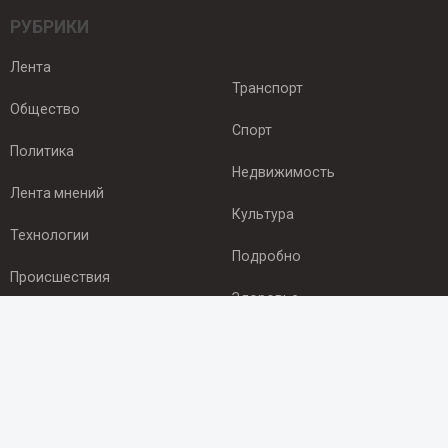
РУБРИКИ
Лента
Транспорт
Общество
Спорт
Политика
Недвижимость
Лента мнений
Культура
Технологии
Подробно
Происшествия
Здоровье
Экономика
ПОДПИСКА
Подпишись на рассылку NEWSROOM24
и будь
в курсе новостей в своём городе: