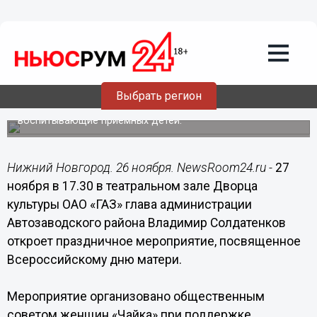
26.11.2015
17:58
Праздничное мероприятие в честь
День матери состоится 27 ноября во
Дворце культуры ОАО «ГАЗ»
Выбрать регион
Гостями вечера станут более тысячи жительниц района,
в числе которых матери, удостоенные почетных наград,
воспитывающие приемных детей.
Нижний Новгород. 26 ноября. NewsRoom24.ru -
27
ноября в 17.30 в театральном зале Дворца
культуры ОАО «ГАЗ» глава администрации
Автозаводского района Владимир Солдатенков
откроет праздничное мероприятие, посвященное
Всероссийскому дню матери.
Мероприятие организовано общественным
советом женщин «Чайка» при поддержке