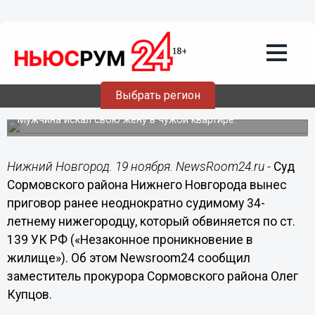
Общество
19.11.2015
17:52
Ревнивого нижегородца осудили за
Выбрать регион
незаконное проникновение в жилище
Мужчина искал свою жену в чужой квартире.
Нижний Новгород. 19 ноября. NewsRoom24.ru -
Суд
Сормовского района Нижнего Новгорода вынес
приговор ранее неоднократно судимому 34-
летнему нижегородцу, который обвиняется по ст.
139 УК РФ («Незаконное проникновение в
жилище»). Об этом Newsroom24 сообщил
заместитель прокурора Сормовского района Олег
Купцов.