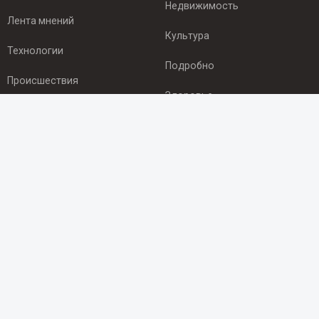
Недвижимость
Лента мнений
Культура
Технологии
Подробно
Происшествия
Здоровье
Экономика
ПОДПИСКА
Подпишись на рассылку NEWSROOM24
и будь
в курсе новостей в своём городе:
Подписаться
© 2012 - 2025 ООО "Ньюсрум" (ИА Newsroom24 (Ньюсрум24).
Учредитель — ООО "Ньюсрум"
Свидетельство о регистрации СМИ ИА № ФС 77 - 45920 от 22.07.2011г.
выдано Федеральной службой по надзору в сфере связи,