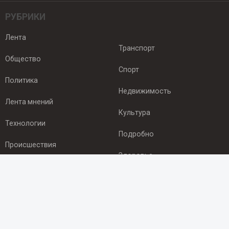
РУБРИКИ
Лента
Транспорт
Общество
Спорт
Политика
Недвижимость
Лента мнений
Культура
Технологии
Подробно
Происшествия
Здоровье
Экономика
ПОДПИСКА
Подпишись на рассылку NEWSROOM24
и будь
в курсе новостей в своём городе: