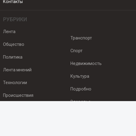
Контакты
РУБРИКИ
Лента
Транспорт
Общество
Спорт
Политика
Недвижимость
Лента мнений
Культура
Технологии
Подробно
Происшествия
Здоровье
Экономика
ПОДПИСКА
Подпишись на рассылку NEWSROOM24
и будь
в курсе новостей в своём городе: