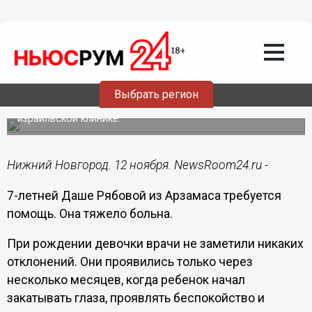
Общество
12.11.2015
11:46
Юной нижегородке Даше Рябовой
требуется помощь
Выбрать регион
Объявлен сбор средств на обследование Даши в
израильской клинике.
Нижний Новгород. 12 ноября. NewsRoom24.ru -
7-летней Даше Рябовой из Арзамаса требуется
помощь. Она тяжело больна.
При рождении девочки врачи не заметили никаких
отклонений. Они проявились только через
несколько месяцев, когда ребенок начал
закатывать глаза, проявлять беспокойство и