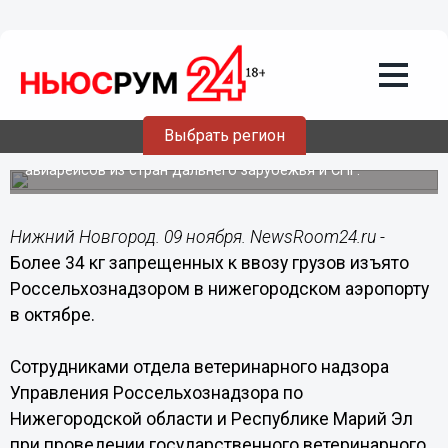
Общество
09.11.2015
09:55
Более 34 кг запрещенных к ввозу
грузов изъято Россельхознадзором в
нижегородском аэропорту в октябре
Выбрать регион
Всего за октябрь было проконтролировано 240
авиарейсов из стран дальнего зарубежья и СНГ.
Нижний Новгород. 09 ноября. NewsRoom24.ru -
Более 34 кг запрещенных к ввозу грузов изъято
Россельхознадзором в нижегородском аэропорту
в октябре.
Сотрудниками отдела ветеринарного надзора
Управления Россельхознадзора по
Нижегородской области и Республике Марий Эл
при проведении государственного ветеринарного