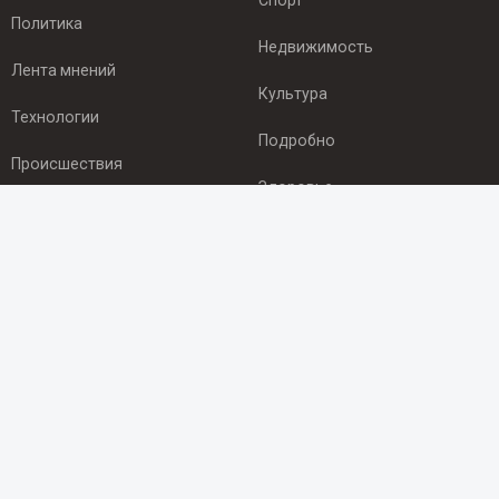
Спорт
Политика
Недвижимость
Лента мнений
Культура
Технологии
Подробно
Происшествия
Здоровье
Экономика
ПОДПИСКА
Подпишись на рассылку NEWSROOM24
и будь
в курсе новостей в своём городе:
Подписаться
© 2012 - 2025 ООО "Ньюсрум" (ИА Newsroom24 (Ньюсрум24).