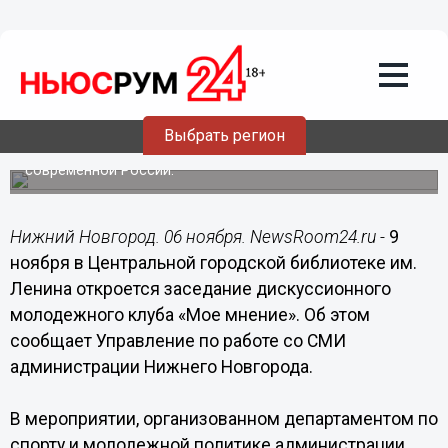
06.11.2015
11:18
Дискуссионный молодежный клуб
«Мое мнение» откроется 9 ноября в
Нижнем Новгороде
Выбрать регион
Студентам предстоит обсудить широкий круг вопросов,
касающийся социально-общественного устройства
современной России.
Нижний Новгород. 06 ноября. NewsRoom24.ru -
9
ноября в Центральной городской библиотеке им.
Ленина откроется заседание дискуссионного
молодежного клуба «Мое мнение». Об этом
сообщает Управление по работе со СМИ
администрации Нижнего Новгорода.
В мероприятии, организованном департаментом по
спорту и молодежной политике администрации