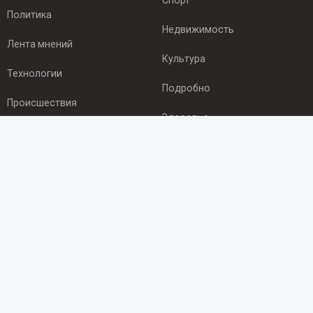
Спорт
Политика
Недвижимость
Лента мнений
Культура
Технологии
Подробно
Происшествия
Здоровье
Экономика
ПОДПИСКА
Подпишись на рассылку NEWSROOM24
и будь
в курсе новостей в своём городе:
Подписаться
© 2012 - 2025 ООО "Ньюсрум" (ИА Newsroom24 (Ньюсрум24).