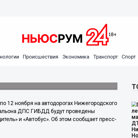
нологии
Происшествия
Экономика
Транспорт
Спорт
 и "Автобус" пройдут в
ября
Т
 по 12 ноября на автодорогах Нижегородского
атальона ДПС ГИБДД будут проведены
тель» и «Автобус». Об этом сообщает пресс-