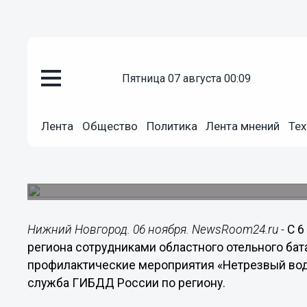
пятница 07 августа 00:09
Общество
06.11.2015
06:20
Лента
Общество
Политика
Лента мнений
Тех
Операции "Нетрезвый водитель"
Нижегородской области с 6 но
Профилактические операции проведет ГИБДД.
Нижний Новгород. 06 ноября. NewsRoom24.ru -
С 6
региона сотрудниками областного отельного б
профилактические мероприятия «Нетрезвый води
служба ГИБДД России по региону.