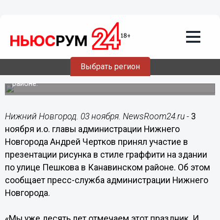
Символический рисунок в стиле
граффити появился на одном из
фасадов домов в Канавинском районе
ко Дню народного единства
И.о. главы администрации Нижнего Новгорода Андрей
Выбрать регион
Чертков принял участие в презентации рисунка в стиле
граффити на здании по улице Пешкова в Канавинском
районе.
Нижний Новгород. 03 ноября. NewsRoom24.ru -
3
ноября и.о. главы администрации Нижнего
Новгорода Андрей Чертков принял участие в
презентации рисунка в стиле граффити на здании
по улице Пешкова в Канавинском районе. Об этом
сообщает пресс-служба администрации Нижнего
Новгорода.
«Мы уже десять лет отмечаем этот праздник. И