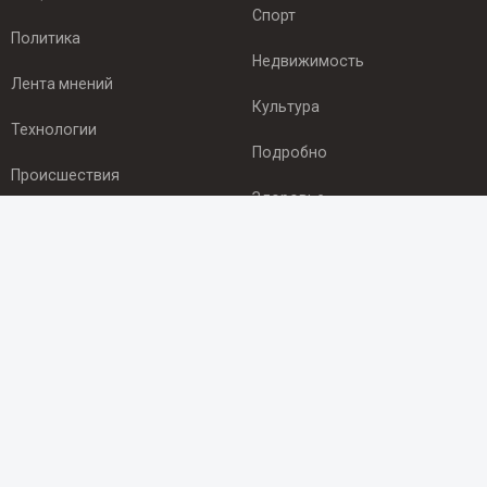
Спорт
Политика
Недвижимость
Лента мнений
Культура
Технологии
Подробно
Происшествия
Здоровье
Экономика
ПОДПИСКА
Подпишись на рассылку NEWSROOM24
и будь
в курсе новостей в своём городе:
Подписаться