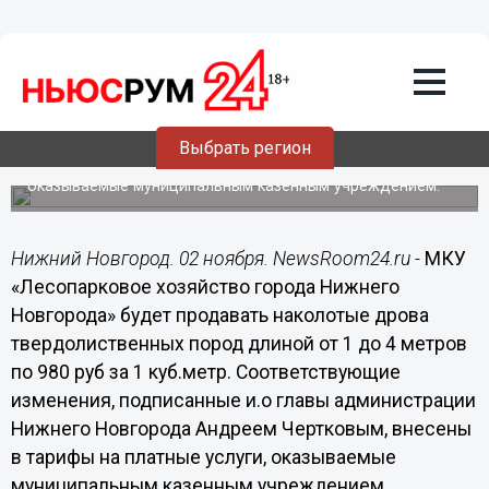
02.11.2015
13:48
МКУ «Лесопарковое хозяйство города
Нижнего Новгорода» будет продавать
наколотые дрова по 980 рублей за 1
кубометр
Выбрать регион
Внесены изменения в тарифы на платные услуги,
оказываемые муниципальным казенным учреждением.
Нижний Новгород. 02 ноября. NewsRoom24.ru -
МКУ
«Лесопарковое хозяйство города Нижнего
Новгорода» будет продавать наколотые дрова
твердолиственных пород длиной от 1 до 4 метров
по 980 руб за 1 куб.метр. Соответствующие
изменения, подписанные и.о главы администрации
Нижнего Новгорода Андреем Чертковым, внесены
в тарифы на платные услуги, оказываемые
муниципальным казенным учреждением.