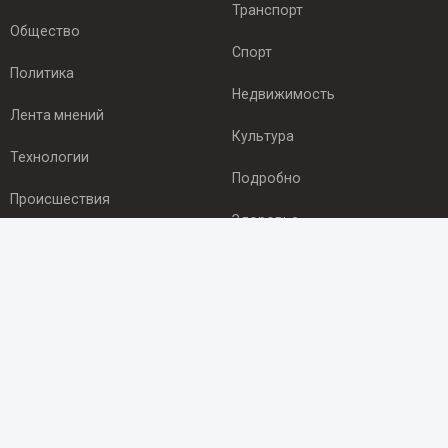
Транспорт
Общество
Спорт
Политика
Недвижимость
Лента мнений
Культура
Технологии
Подробно
Происшествия
Здоровье
Экономика
ПОДПИСКА
Подпишись на рассылку NEWSROOM24
и будь
в курсе новостей в своём городе:
Подписаться