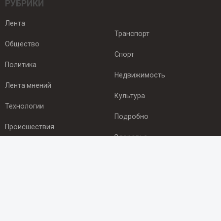
РУБРИКИ
Лента
Транспорт
Общество
Спорт
Политика
Недвижимость
Лента мнений
Культура
Технологии
Подробно
Происшествия
Здоровье
Экономика
ПОДПИСКА
Подпишись на рассылку NEWSROOM24
и будь
в курсе новостей в своём городе: