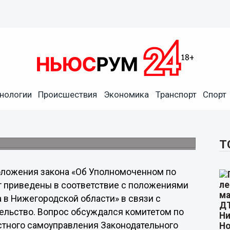
етствие законы,
нологии
Происшествия
Экономика
Транспорт
Спорт
ть уполномоченных по
ебенка
соответствие с федеральным.
Т
ложения закона «Об Уполномоченном по
т приведены в соответствие с положениями
 в Нижегородской области» в связи с
ельство. Вопрос обсуждался комитетом по
стного самоуправления Законодательного