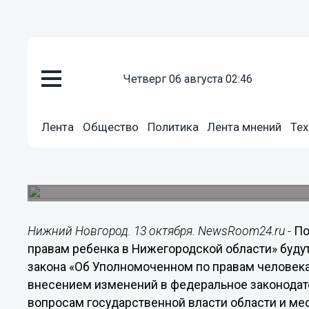
Общество
четверг 06 августа 02:46
13.10.2015
16:15
Заксобрание приведет в соотв
Лента
Общество
Политика
Лента мнений
Тех
регламентирующие деятельнос
правам человека и по правам р
Региональное законодательство приводится в 
Нижний Новгород. 13 октября. NewsRoom24.ru -
По
правам ребенка в Нижегородской области» буду
закона «Об Уполномоченном по правам человека
внесением изменений в федеральное законодат
вопросам государственной власти области и ме