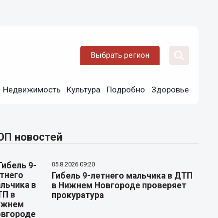
Выбрать регион
Недвижимость
Культура
Подробно
Здоровье
ОП новостей
05.8.2026 09:20
Гибель 9-летнего мальчика в ДТП
в Нижнем Новгороде проверяет
прокуратура