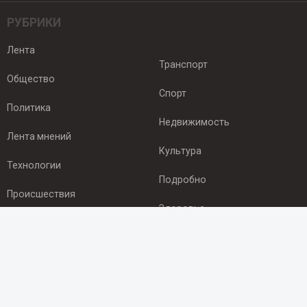
РУБРИКИ
Лента
Транспорт
Общество
Спорт
Политика
Недвижимость
Лента мнений
Культура
Технологии
Подробно
Происшествия
Здоровье
Экономика
ПОДПИСКА
Подпишись на рассылку NEWSROOM24
и будь
в курсе новостей в своём городе: