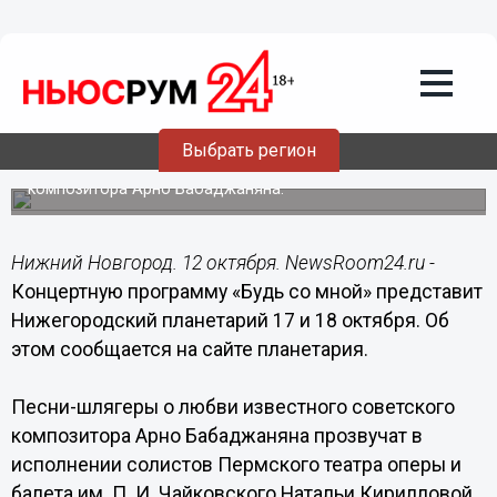
Общество
12.10.2015
10:18
Концертную программу «Будь со мной»
представит Нижегородский
планетарий 17 и 18 октября
Выбрать регион
В программе прозвучат песни известного советского
композитора Арно Бабаджаняна.
Нижний Новгород. 12 октября. NewsRoom24.ru -
Концертную программу «Будь со мной» представит
Нижегородский планетарий 17 и 18 октября. Об
этом сообщается на сайте планетария.
Песни-шлягеры о любви известного советского
композитора Арно Бабаджаняна прозвучат в
исполнении солистов Пермского театра оперы и
балета им. П. И. Чайковского Натальи Кирилловой