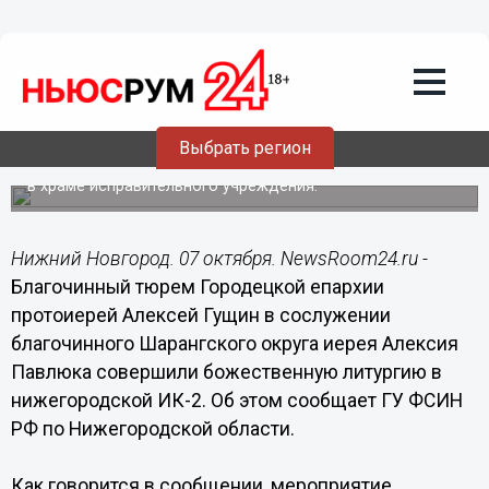
Общество
07.10.2015
18:14
Божественную литургию совершили в
нижегородской ИК-2
Выбрать регион
Мероприятие состоялось накануне престольного
праздника преподобного Сергия, игумена Радонежского
в храме исправительного учреждения.
Нижний Новгород. 07 октября. NewsRoom24.ru -
Благочинный тюрем Городецкой епархии
протоиерей Алексей Гущин в сослужении
благочинного Шарангского округа иерея Алексия
Павлюка совершили божественную литургию в
нижегородской ИК-2. Об этом сообщает ГУ ФСИН
РФ по Нижегородской области.
Как говорится в сообщении, мероприятие