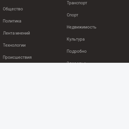
Транспорт
Общество
Спорт
Политика
Недвижимость
Лента мнений
Культура
Технологии
Подробно
Происшествия
Здоровье
Экономика
ПОДПИСКА
Подпишись на рассылку NEWSROOM24
и будь
в курсе новостей в своём городе:
Подписаться