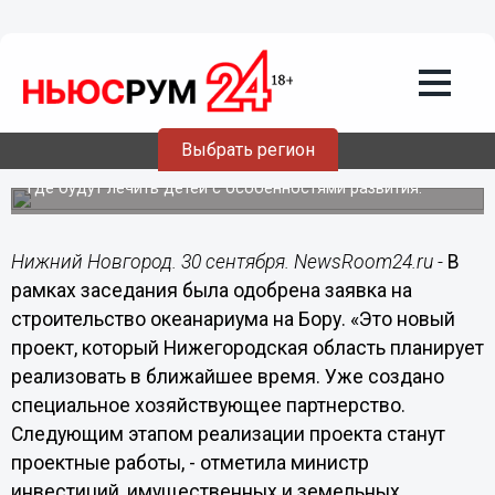
Общество
30.09.2015
17:40
Проект строительства океанариума на
Бору одобрен Инвестсоветом
Выбрать регион
В рамках проекта планируется создание дельфинария,
где будут лечить детей с особенностями развития.
Нижний Новгород. 30 сентября. NewsRoom24.ru -
В
рамках заседания была одобрена заявка на
строительство океанариума на Бору. «Это новый
проект, который Нижегородская область планирует
реализовать в ближайшее время. Уже создано
специальное хозяйствующее партнерство.
Следующим этапом реализации проекта станут
проектные работы, - отметила министр
инвестиций, имущественных и земельных