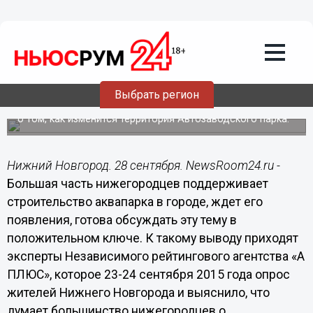
28.09.2015
17:30
Более 91% нижегородцев
поддерживает строительство
аквапарка в городе - Независимое
рейтинговое агентство «А ПЛЮС»
Выбрать регион
По данным опроса, людям для более серьезной
поддержки проекта не хватает информации о проекте и
о том, как изменится территория Автозаводского парка.
Нижний Новгород. 28 сентября. NewsRoom24.ru -
Большая часть нижегородцев поддерживает
строительство аквапарка в городе, ждет его
появления, готова обсуждать эту тему в
положительном ключе. К такому выводу приходят
эксперты Независимого рейтингового агентства «А
ПЛЮС», которое 23-24 сентября 2015 года опрос
жителей Нижнего Новгорода и выяснило, что
думает большинство нижегородцев о