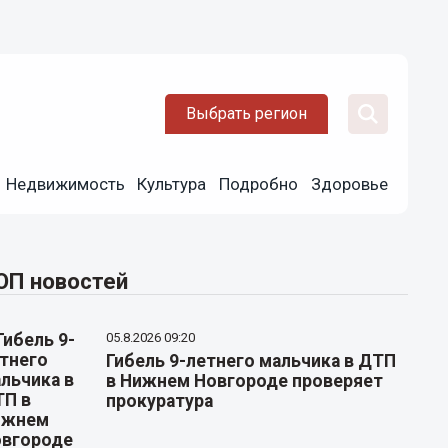
Выбрать регион
Недвижимость
Культура
Подробно
Здоровье
ОП новостей
05.8.2026 09:20
Гибель 9-летнего мальчика в ДТП
в Нижнем Новгороде проверяет
прокуратура