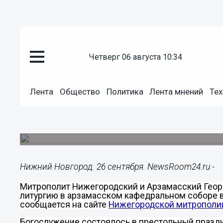
четверг 06 августа 10:34
Общество
26.09.2015
21:27
Лента
Общество
Политика
Лента мнений
Тех
В арзамасском Воскресенском
сентября отметили престольн
Божественную литургию возглавил митрополит
Нижний Новгород. 26 сентября. NewsRoom24.ru -
Митрополит Нижегородский и Арзамасский Геор
литургию в арзамасском кафедральном соборе в
сообщается на сайте
Нижегородской митрополи
Богослужение состоялось в престольный праздн