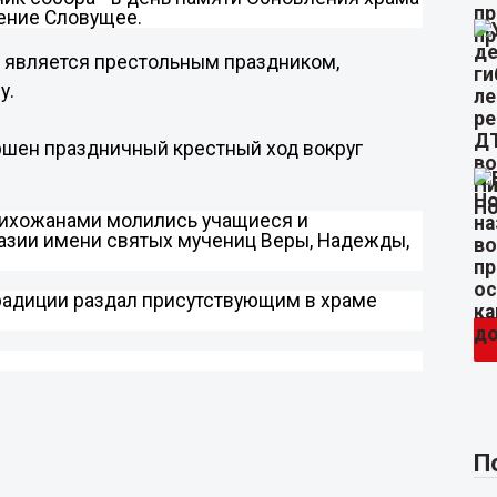
ение Словущее.
е является престольным праздником,
ну.
ршен праздничный крестный ход вокруг
рихожанами молились учащиеся и
азии имени святых мучениц Веры, Надежды,
радиции раздал присутствующим в храме
.
П