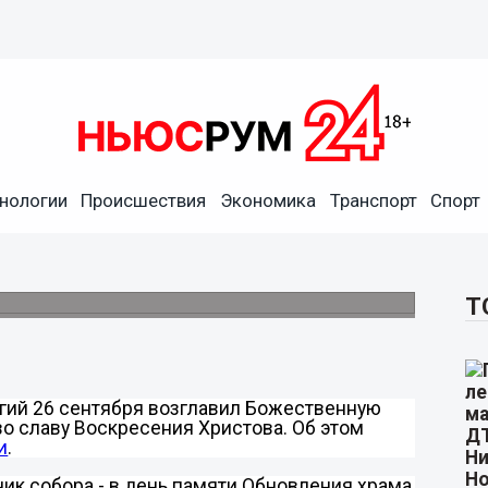
нологии
Происшествия
Экономика
Транспорт
Спорт
 кафедральном соборе 26
ый праздник
 Нижегородский и Арзамасский Георгий.
Т
гий 26 сентября возглавил Божественную
о славу Воскресения Христова. Об этом
и
.
ик собора - в день памяти Обновления храма