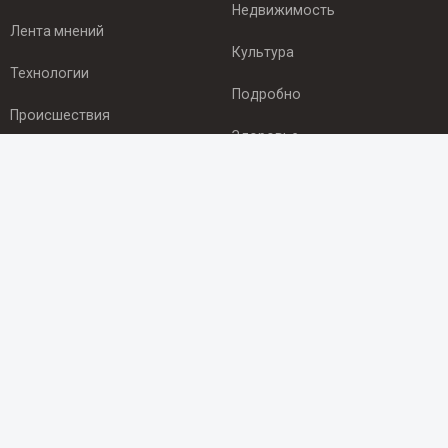
Недвижимость
Лента мнений
Культура
Технологии
Подробно
Происшествия
Здоровье
Экономика
ПОДПИСКА
Подпишись на рассылку NEWSROOM24
и будь
в курсе новостей в своём городе:
Подписаться
© 2012 - 2025 ООО "Ньюсрум" (ИА Newsroom24 (Ньюсрум24).
Учредитель — ООО "Ньюсрум"
Свидетельство о регистрации СМИ ИА № ФС 77 - 45920 от 22.07.2011г.