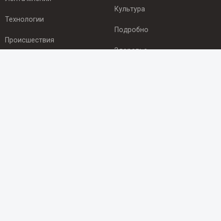
Культура
Технологии
Подробно
Происшествия
Здоровье
Экономика
ПОДПИСКА
Подпишись на рассылку NEWSROOM24
и будь
в курсе новостей в своём городе:
Подписаться
© 2012 - 2025 ООО "Ньюсрум" (ИА Newsroom24 (Ньюсрум24).
Учредитель — ООО "Ньюсрум"
Свидетельство о регистрации СМИ ИА № ФС 77 - 45920 от 22.07.2011г.
выдано Федеральной службой по надзору в сфере связи,
информационных технологий и массовый коммуникаций.
Главный редактор Эмилия Ткаченко. Адрес редакции: Нижний