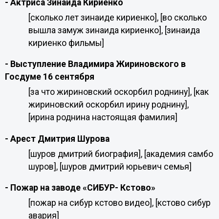
- Актриса Зинаида Кириенко
[сколько лет зинаиде кириенко], [во сколько
вышла замуж зинаида кириенко], [зинаида
кириенко фильмы]
- Выступление Владимира Жириновского в
Госдуме 16 сентября
[за что жириновский оскорбил роднину], [как
жириновский оскорбил ирину роднину],
[ирина роднина настоящая фамилия]
- Арест Дмитрия Шурова
[шуров дмитрий биография], [академия самбо
шуров], [шуров дмитрий юрьевич семья]
- Пожар на заводе «СИБУР- Кстово»
[пожар на сибур кстово видео], [кстово сибур
авария]