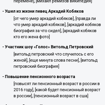
перемене], [михаил ремизов википедия]
- Ушел из жизни певец Аркадий Кобяков
[от чего умер аркадий кобяков], [правда ли
что умер аркадий кобяков], [аркадий кобяков
биография за что сидел], [аркадий кобяков
кто его жена фото]
- Участник шоу «Голос» Витольд Петровский
[витольд петровский что случилось с его
женой], [еще минута слова песни], [витольд
петровский биография]
- Повышение пенсионного возраста
[повысят ли пенсионный возраст в россии в
2016 году], [какой будет пенсионный возраст
в россии], [пенсионный возраст в сша]