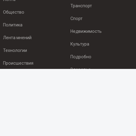
Транспорт
Общество
Спорт
Политика
Недвижимость
Лента мнений
Культура
Технологии
Подробно
Происшествия
Здоровье
Экономика
ПОДПИСКА
Подпишись на рассылку NEWSROOM24
и будь
в курсе новостей в своём городе:
Подписаться