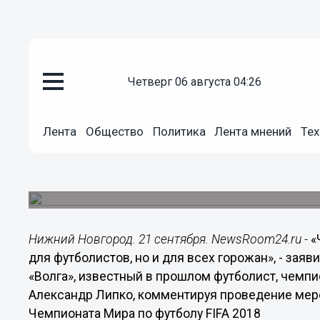
Общество
четверг 06 августа 04:26
21.09.2015
12:48
Чемпионат мира - важное собы
футболистов, но и для всех ни
Лента
Общество
Политика
Лента мнений
Тех
Липко
Спортивный директор ФК «Волга» комментируе
1000 дней до старта чемпионата мира по футболу
Нижний Новгород. 21 сентября. NewsRoom24.ru -
«
для футболистов, но и для всех горожан», - за
«Волга», известный в прошлом футболист, чемпи
Александр Липко, комментируя проведение меро
Чемпионата Мира по футболу FIFA 2018