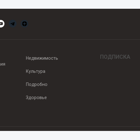
ПОДПИСКА
Недвижимость
вия
Культура
Подробно
Здоровье
едитель — ООО "Ньюсрум"
2011г. выдано Федеральной службой по надзору в сфере связи, информа