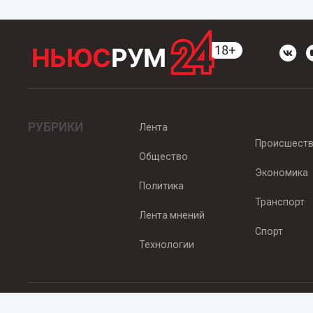
РУБРИКИ
Лента
Происшест
Общество
Экономика
Политика
Транспорт
Лента мнений
Спорт
Технологии
© 2012 - 2025 ООО "Ньюсрум" (ИА Newsroom24 (Ньюсрум24). Учр
Свидетельство о регистрации СМИ ИА № ФС 77 - 45920 от 22.07.