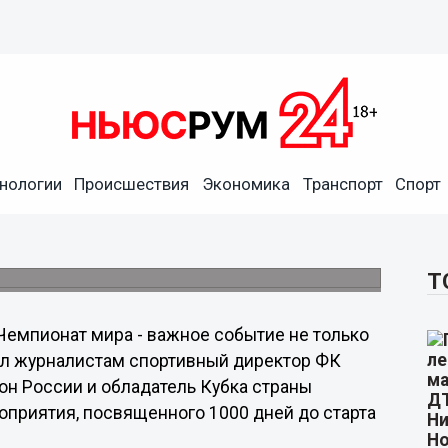
тие не только для
жегородцев, - Александр
нологии
Происшествия
Экономика
Транспорт
Спорт
т проведение мероприятия, посвященного
 FIFA 2018.
Т
Чемпионат мира - важное событие не только
явил журналистам спортивный директор ФК
он России и обладатель Кубка страны
приятия, посвященного 1000 дней до старта