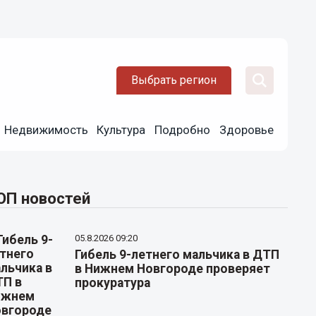
Выбрать регион
Недвижимость
Культура
Подробно
Здоровье
ОП новостей
05.8.2026 09:20
Гибель 9-летнего мальчика в ДТП
в Нижнем Новгороде проверяет
прокуратура