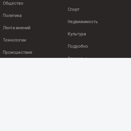
Общество
Спорт
Политика
Недвижимость
Лента мнений
Культура
Технологии
Подробно
Происшествия
Здоровье
Экономика
ПОДПИСКА
Подпишись на рассылку NEWSROOM24
и будь
в курсе новостей в своём городе:
Подписаться