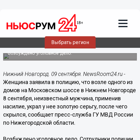
Общество
09.09.2015
10:25
Мужчина сорвал золотую серьгу с
Выбрать регион
женщины на Московском шоссе
Возбуждено уголовное дело.
Нижний Новгород. 09 сентября. NewsRoom24.ru -
Женщина заявила в полицию, что возле одного из
домов на Московском шоссе в Нижнем Новгороде
8 сентября, неизвестный мужчина, применив
насилие, украл у нее золотую серьгу, после чего
скрылся, сообщает пресс-служба ГУ МВД России
по Нижегородской области.
Возбуждено уголовное дело. Сотрудники полиции