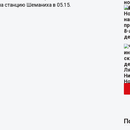
 на станцию Шеманиха в 05.15.
П