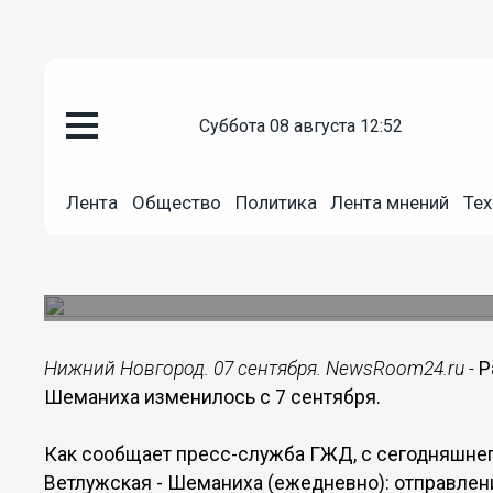
суббота 08 августа 12:52
Общество
07.09.2015
07:20
Лента
Общество
Политика
Лента мнений
Тех
Расписание электрички Ветлу
изменилось с 7 сентября
Об этом сообщает пресс-служба ГЖД.
Нижний Новгород. 07 сентября. NewsRoom24.ru -
Р
Шеманиха изменилось с 7 сентября.
Как сообщает пресс-служба ГЖД, с сегодняшне
Ветлужская - Шеманиха (ежедневно): отправление