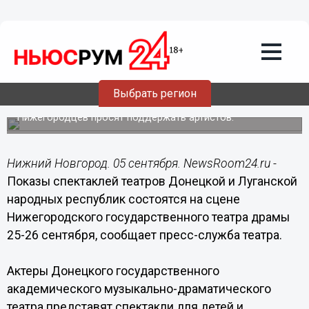
Общество
05.09.2015
13:12
Гастроли театров Донецка и Луганска
Выбрать регион
пройдут в Нижнем Новгороде
Нижегородцев просят поддержать артистов.
Нижний Новгород. 05 сентября. NewsRoom24.ru -
Показы спектаклей театров Донецкой и Луганской
народных республик состоятся на сцене
Нижегородского государственного театра драмы
25-26 сентября, сообщает пресс-служба театра.
Актеры Донецкого государственного
академического музыкально-драматического
театра представят спектакли для детей и