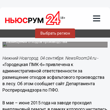
04.09.2015
13:48
«Городецкая ПМК-6» привлечена к
административной ответственности за
размещение отходов асфальтового
производства в лесу
Выбрать регион
У асфальтового завода нет площадки для временного
размещения отходов производства.
Нижний Новгород. 04 сентября. NewsRoom24.ru -
«Городецкая ПМК-6» привлечена к
административной ответственности за
размещение отходов асфальтового производства
в лесу. Об этом сообщает сайт Департамента
Росприроднадзора по ПФО.
В мае – июне 2015 года на заводе проходил
внеплановый ремонт, в рамках которого чистились