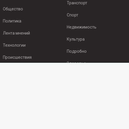
Транспорт
Общество
Спорт
Политика
Недвижимость
Лента мнений
Культура
Технологии
Подробно
Происшествия
Здоровье
Экономика
ПОДПИСКА
Подпишись на рассылку NEWSROOM24
и будь
в курсе новостей в своём городе:
Подписаться