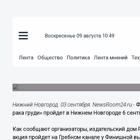
воскресенье 09 августа 10:49
Общество
03.09.2015
18:59
Лента
Общество
Политика
Лента мнений
Тех
Финал акции «Бюст-мост через 
пройдет в Нижнем Новгороде 6
Акция пройдет на Гребном канале у Финишной 
Нижний Новгород. 03 сентября. NewsRoom24.ru -
Ф
рака груди» пройдет в Нижнем Новгороде 6 сент
Как сообщают организаторы, издательский дом P
акция пройдет на Гребном канале у Финишной выш