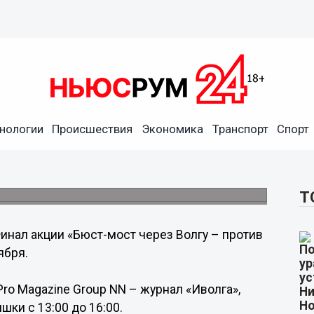
нологии
Происшествия
Экономика
Транспорт
Спорт
Волгу – против рака груди»
 сентября
вышки.
Т
инал акции «Бюст-мост через Волгу – против
ября.
ro Magazine Group NN – журнал «Иволга»,
ки с 13:00 до 16:00.