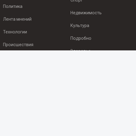
Спорт
Политика
Недвижимость
Лента мнений
Культура
Технологии
Подробно
Происшествия
Здоровье
Экономика
ПОДПИСКА
Подпишись на рассылку NEWSROOM24
и будь
в курсе новостей в своём городе:
Подписаться
© 2012 - 2025 ООО "Ньюсрум" (ИА Newsroom24 (Ньюсрум24).