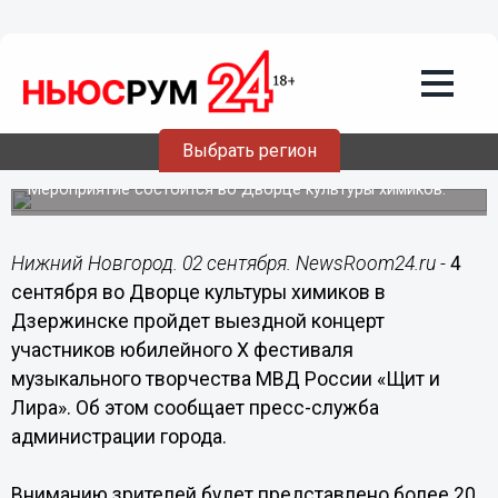
Общество
02.09.2015
13:29
Выездной концерт участников
фестиваля музыкального творчества
МВД РФ «Щит и Лира» пройдет в
Выбрать регион
Дзержинске
Мероприятие состоится во Дворце культуры химиков.
Нижний Новгород. 02 сентября. NewsRoom24.ru -
4
сентября во Дворце культуры химиков в
Дзержинске пройдет выездной концерт
участников юбилейного X фестиваля
музыкального творчества МВД России «Щит и
Лира». Об этом сообщает пресс-служба
администрации города.
Вниманию зрителей будет представлено более 20