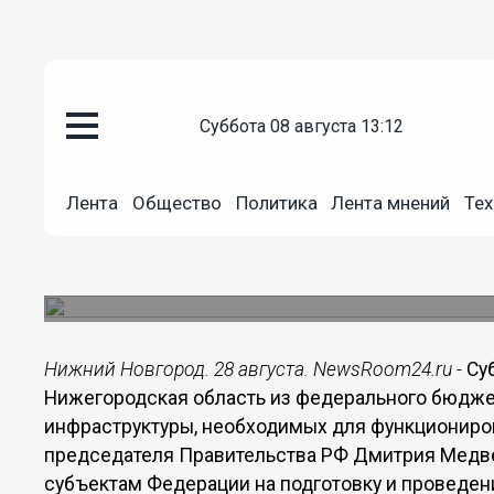
Общество
суббота 08 августа 13:12
28.08.2015
13:39
Почти 84 млн рублей получит 
Лента
Общество
Политика
Лента мнений
Тех
строительство инженерной ин
на Стрелке
Средства выделяются из федерального бюджет
Нижний Новгород. 28 августа. NewsRoom24.ru -
Су
Нижегородская область из федерального бюдже
инфраструктуры, необходимых для функциониров
председателя Правительства РФ Дмитрия Медве
субъектам Федерации на подготовку и проведени