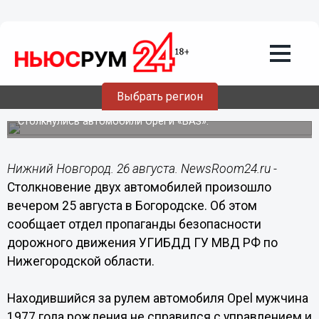
Общество
26.08.2015
12:48
Мужчина и годовалая девочка
пострадали в результате ДТП в
Выбрать регион
Богородске
Столкнулись автомобили Opel и «ВАЗ».
Нижний Новгород. 26 августа. NewsRoom24.ru -
Столкновение двух автомобилей произошло
вечером 25 августа в Богородске. Об этом
сообщает отдел пропаганды безопасности
дорожного движения УГИБДД ГУ МВД РФ по
Нижегородской области.
Находившийся за рулем автомобиля Opel мужчина
1977 года рождения не справился с управлением и