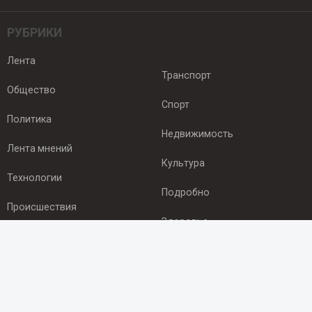
РУБРИКИ
Лента
Транспорт
Общество
Спорт
Политика
Недвижимость
Лента мнений
Культура
Технологии
Подробно
Происшествия
Здоровье
Экономика
ПОДПИСКА
Подпишись на рассылку NEWSROOM24
и будь
в курсе новостей в своём городе: