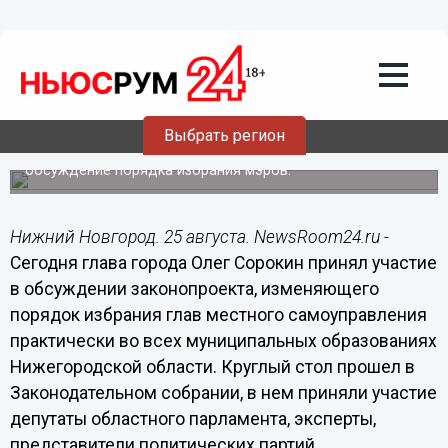
Общество
25.08.2015
18:40
Меняя порядок избрания глав МСУ в
спешке, мы обнуляем мнение наших
избирателей, - Сорокин
Выбрать регион
Глава Нижнего Новгорода выступает за общественное
обсуждение порядка избрания мэров.
Нижний Новгород. 25 августа. NewsRoom24.ru -
Сегодня глава города Олег Сорокин принял участие
в обсуждении законопроекта, изменяющего
порядок избрания глав местного самоуправления
практически во всех муниципальных образованиях
Нижегородской области. Круглый стол прошел в
Законодательном собрании, в нем приняли участие
депутаты областного парламента, эксперты,
представители политических партий,