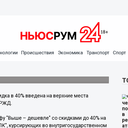
нологии
Происшествия
Экономика
Транспорт
Спорт
ие места купейных вагонов
4 сентября.
Т
идка в 40% введена на верхние места
 РЖД.
фу "Выше – дешевле" со скидками до 40% на
ПК", курсирующих во внутригосударственном