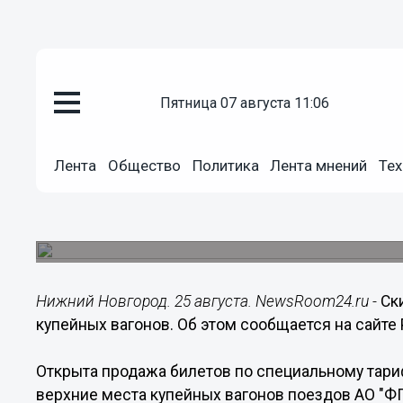
пятница 07 августа 11:06
Общество
Лента
Общество
Политика
Лента мнений
Тех
25.08.2015
17:46
Скидка в 40% введена на верхн
Акция действует для поездов отправлением с 1
Нижний Новгород. 25 августа. NewsRoom24.ru -
Ск
купейных вагонов. Об этом сообщается на сайте
Открыта продажа билетов по специальному тари
верхние места купейных вагонов поездов АО "Ф